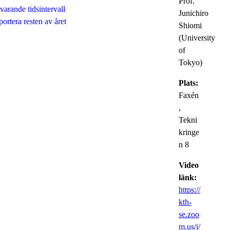
Prof.
arande tidsintervall
Junichiro
ortera resten av året
Shiomi
(University
of
Tokyo)
Plats:
Faxén
,
Tekni
kringe
n 8
Video
länk:
https://
kth-
se.zoo
m.us/j/