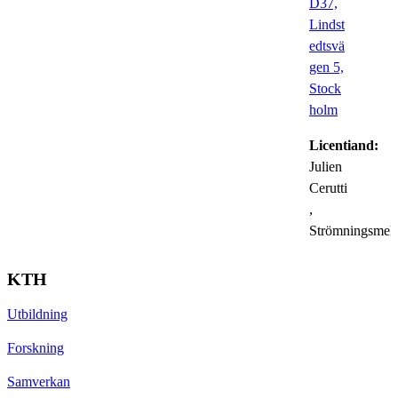
D37,
Lindst
edtsvä
gen 5,
Stock
holm
Licentiand:
Julien
Cerutti
,
Strömningsmek
KTH
Utbildning
Forskning
Samverkan