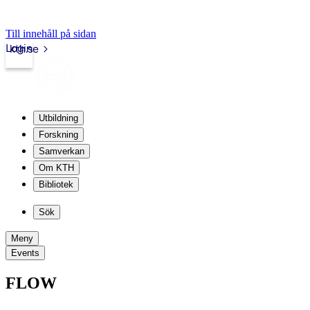
Till innehåll på sidan
Login
kth.se
Utbildning
Forskning
Samverkan
Om KTH
Bibliotek
Sök
Meny
Events
FLOW