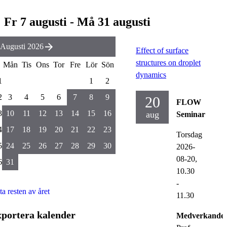
Fr 7 augusti - Må 31 augusti
Augusti 2026
Effect of surface
structures on droplet
Mån
Tis
Ons
Tor
Fre
Lör
Sön
dynamics
1
1
2
2
3
4
5
6
7
8
9
20
FLOW
3
10
11
12
13
14
15
16
aug
Seminar
4
17
18
19
20
21
22
23
Torsdag
5
24
25
26
27
28
29
30
2026-
08-20,
6
31
10.30
-
ta resten av året
11.30
portera kalender
Medverkande: