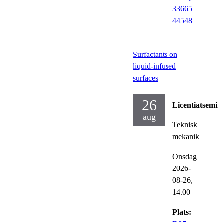
33665
44548
Surfactants on
liquid-infused
surfaces
26
Licentiatsemin
aug
Teknisk
mekanik
Onsdag
2026-
08-26,
14.00
Plats: