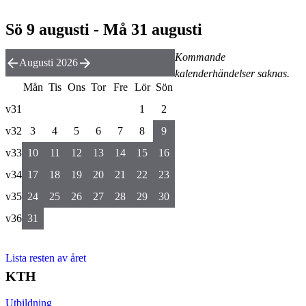
Sö 9 augusti - Må 31 augusti
Kommande
Augusti 2026
kalenderhändelser saknas.
Mån
Tis
Ons
Tor
Fre
Lör
Sön
v31
1
2
v32
3
4
5
6
7
8
9
v33
10
11
12
13
14
15
16
v34
17
18
19
20
21
22
23
v35
24
25
26
27
28
29
30
v36
31
Lista resten av året
KTH
Utbildning