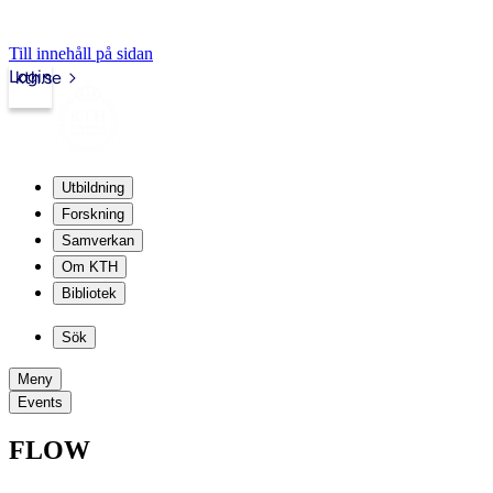
Till innehåll på sidan
Login
kth.se
Utbildning
Forskning
Samverkan
Om KTH
Bibliotek
Sök
Meny
Events
FLOW