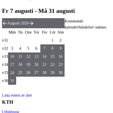
Fr 7 augusti - Må 31 augusti
Kommande
Augusti 2026
kalenderhändelser saknas.
Mån
Tis
Ons
Tor
Fre
Lör
Sön
v31
1
2
v32
3
4
5
6
7
8
9
v33
10
11
12
13
14
15
16
v34
17
18
19
20
21
22
23
v35
24
25
26
27
28
29
30
v36
31
Lista resten av året
KTH
Utbildning