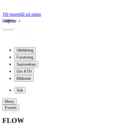
Till innehåll på sidan
Login
kth.se
Utbildning
Forskning
Samverkan
Om KTH
Bibliotek
Sök
Meny
Events
FLOW