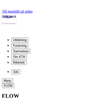
Till innehåll på sidan
Logga in
kth.se
Utbildning
Forskning
Samverkan
Om KTH
Bibliotek
Sök
Meny
FLOW
FLOW