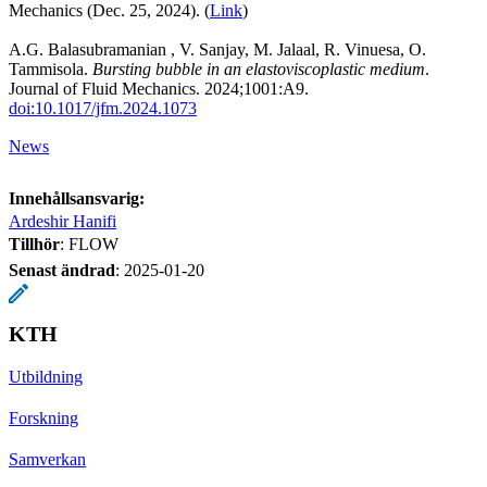
Mechanics (Dec. 25, 2024). (
Link
)
A.G. Balasubramanian , V. Sanjay, M. Jalaal, R. Vinuesa, O.
Tammisola.
Bursting bubble in an elastoviscoplastic medium
.
Journal of Fluid Mechanics. 2024;1001:A9.
doi:10.1017/jfm.2024.1073
News
Innehållsansvarig:
Ardeshir Hanifi
Tillhör
: FLOW
Senast ändrad
:
2025-01-20
KTH
Utbildning
Forskning
Samverkan