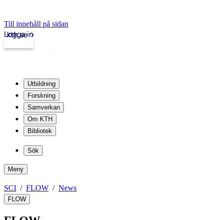
Till innehåll på sidan
Logga in
kth.se
Utbildning
Forskning
Samverkan
Om KTH
Bibliotek
Sök
Meny
SCI
FLOW
News
FLOW